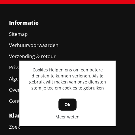
Informatie
Sitemap
Verhuurvoorwaarden
Verzending & retour
Privacy policy
Cookies Helpen ons om een betere
diensten te kunnen verlenen. Als je
Algemene voorwaarden
gebruik wilt maken van onze diensten
stem je toe om cookies te gebruiken
Over ons
Contact
Ok
Klantenservice
Meer weten
Zoek