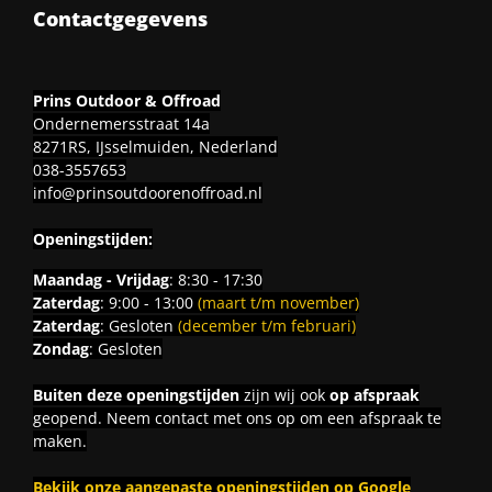
Contactgegevens
Prins Outdoor & Offroad
Ondernemersstraat 14a
8271RS, IJsselmuiden, Nederland
038-3557653
info@prinsoutdoorenoffroad.nl
Openingstijden:
Maandag - Vrijdag
: 8:30 - 17:30
Zaterdag
: 9:00 - 13:00
(maart t/m november)
Zaterdag
: Gesloten
(december t/m februari)
Zondag
: Gesloten
Buiten deze openingstijden
zijn wij ook
op afspraak
geopend. Neem contact met ons op om een afspraak te
maken.
Bekijk onze aangepaste openingstijden op Google