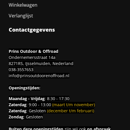
Winkelwagen
Verlanglijst
Contactgegevens
Prins Outdoor & Offroad
Ondernemersstraat 14a
8271RS, IJsselmuiden, Nederland
038-3557653
info@prinsoutdoorenoffroad.nl
Openingstijden:
Maandag - Vrijdag
: 8:30 - 17:30
Zaterdag
: 9:00 - 13:00
(maart t/m november)
Zaterdag
: Gesloten
(december t/m februari)
Zondag
: Gesloten
Buiten deze openingstijden
zijn wij ook
op afspraak