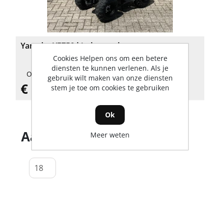
Yamaha YFZ50 kinderquad
Cookies Helpen ons om een betere
diensten te kunnen verlenen. Als je
Op voorraad
gebruik wilt maken van onze diensten
€ 3.099,00 incl. BTW
stem je toe om cookies te gebruiken
Ok
Aantal producten tonen
Meer weten