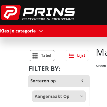
Kies je categorie
Ma
Tabel
Lijst
MannFi
FILTER BY:
Sorteren op