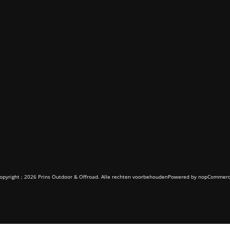
opyright ; 2026 Prins Outdoor & Offroad. Alle rechten voorbehouden
Powered by
nopCommer