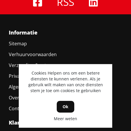
RSS
Informatie
Sitemap
Verhuurvoorwaarden
Verzending & retour
Cookies Helpen ons om een betere
Privacy policy
diensten te kunnen verlenen. Als je
gebruik wilt maken van onze diensten
Algemene voorwaarden
stem je toe om cookies te gebruiken
Over ons
Ok
Contact
Meer weten
Klantenservice