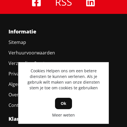
RSS
Informatie
Sitemap
Verhuurvoorwaarden
Verzending & retour
Cookies Helpen ons om een betere
Privacy policy
diensten te kunnen verlenen. Als je
gebruik wilt maken van onze diensten
Algemene voorwaarden
stem je toe om cookies te gebruiken
Over ons
Ok
Contact
Meer weten
Klantenservice