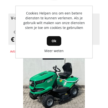
Cookies Helpen ons om een betere
V-snaar Billie Goat CR550
diensten te kunnen verlenen. Als je
gebruik wilt maken van onze diensten
stem je toe om cookies te gebruiken
Op voorraad
€ 56,22 incl. BTW
Ok
Meer weten
Artikelnummer: 2692007