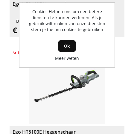
Ego HT2410E Heggenschaar
Cookies Helpen ons om een betere
diensten te kunnen verlenen. Als je
Beschikbaarheid: 1 Op voorraad
gebruik wilt maken van onze diensten
€ 239,00 incl. BTW
stem je toe om cookies te gebruiken
Ok
Artikelnummer: HT5100E
Meer weten
Ego HT5100E Heggenschaar