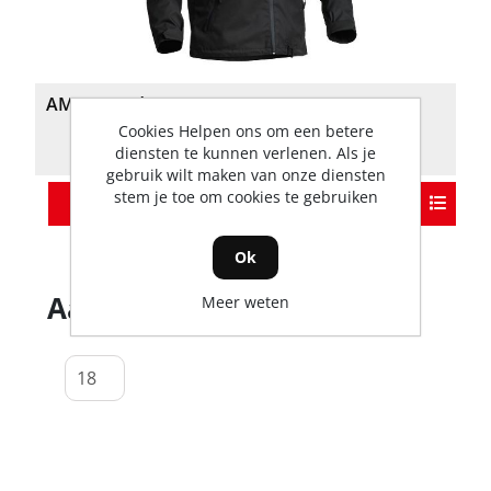
AMOQ Void jas zwart
Cookies Helpen ons om een betere
diensten te kunnen verlenen. Als je
gebruik wilt maken van onze diensten
stem je toe om cookies te gebruiken
Varianten weergeven (3)
Ok
Aantal producten tonen
Meer weten