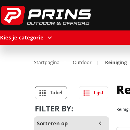
Kies je categorie
Startpagina
Outdoor
Reiniging
Re
Tabel
Lijst
FILTER BY:
Reinig
Sorteren op