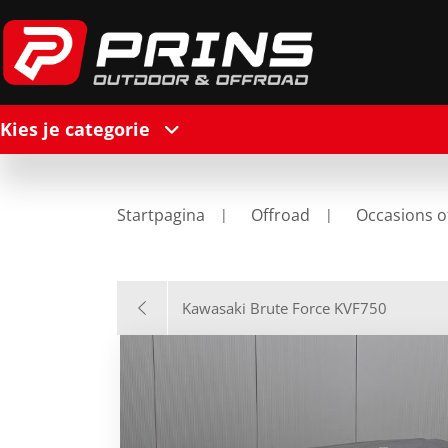
Kies je categorie
Startpagina
Offroad
Occasions o
Kawasaki Brute Force KVF750