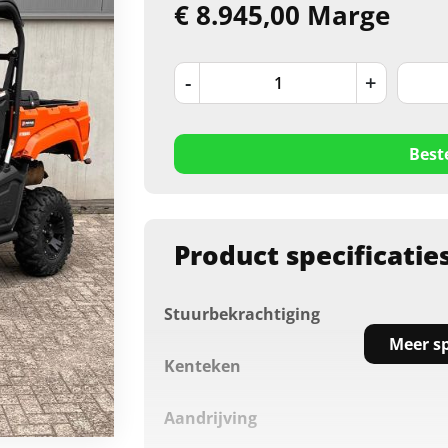
€ 8.945,00 Marge
-
+
Best
Product specificatie
Stuurbekrachtiging
Meer sp
Kenteken
Aandrijving