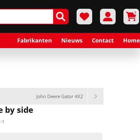
0
Fabrikanten
Nieuws
Contact
Home
John Deere Gator 4X2
e by side
-1