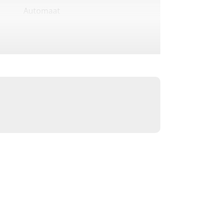
Automaat
3-Persoons
Benzine