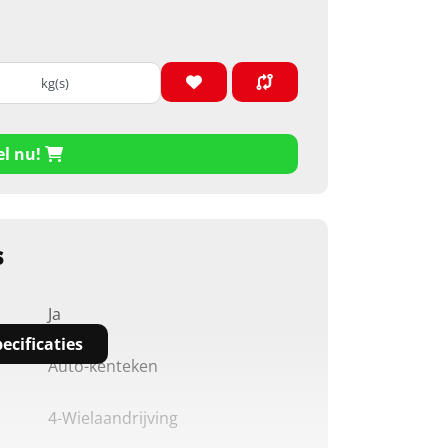
kg(s)
el nu!
s
Ja
ecificaties
Auto-kenteken
4-Wielaandrijving