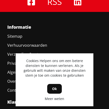
RSS
Informatie
Sitemap
Verhuurvoorwaarden
Verzending & retour
Cookies Helpen ons om een betere
Privacy policy
diensten te kunnen verlenen. Als je
gebruik wilt maken van onze diensten
Algemene voorwaarden
stem je toe om cookies te gebruiken
Over ons
Ok
Contact
Meer weten
Klantenservice