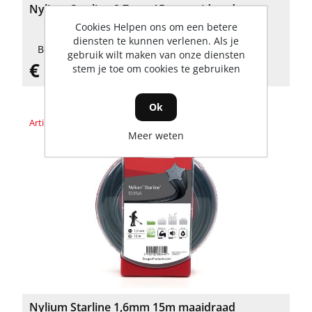
Nylium Starline 2,7mm 15m maaidraad
Cookies Helpen ons om een betere
diensten te kunnen verlenen. Als je
Beschikbaarheid: 4 Op voorraad
gebruik wilt maken van onze diensten
€ 12,05 incl. BTW
stem je toe om cookies te gebruiken
Ok
Artikelnummer: 533745
Meer weten
Nylium Starline 1,6mm 15m maaidraad