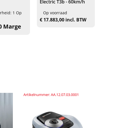
Electric T3b - 60km/h
hogedrukr
rheid: 1 Op
Op voorraad
Beschikba
voorraad
€ 17.883,00 incl. BTW
00 Marge
€ 3.993,00
Artikelnummer: AA.12.07.03.0001