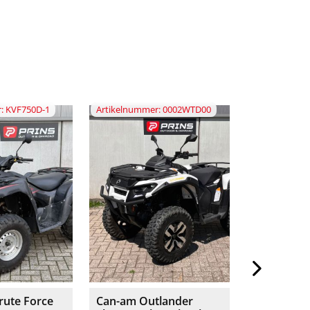
: KVF750D-1
Artikelnummer: 0002WTD00
Artikelnummer
rute Force
Can-am Outlander
Karcher H