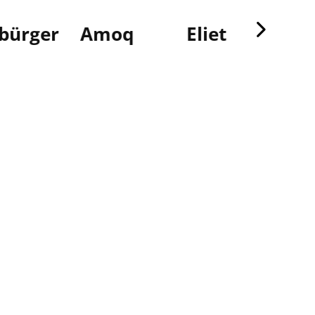
ürger
Amoq
Eliet
Vikin