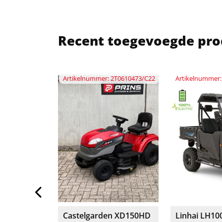
Recent toegevoegde pro
GE140L-1
Artikelnummer: 2T0610473/C22
Artikelnummer
L
Castelgarden XD150HD
Linhai LH100