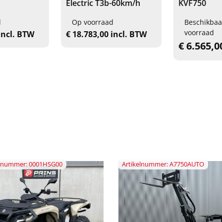
Electric T3b-60km/h
KVF750
d
Op voorraad
Beschikbaa
voorraad
incl. BTW
€ 18.783,00 incl. BTW
€ 6.565,
elnummer: 0001HSG00
Artikelnummer: A7750AUTO