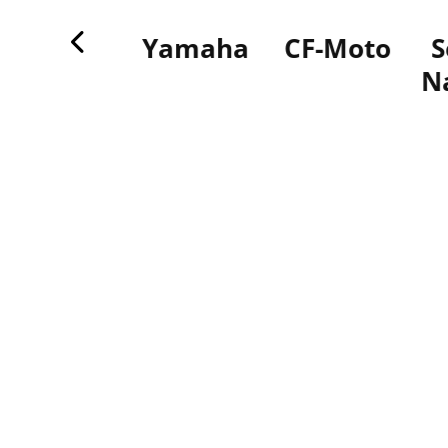
Can-am
Yamaha
CF-Moto
Se
Na