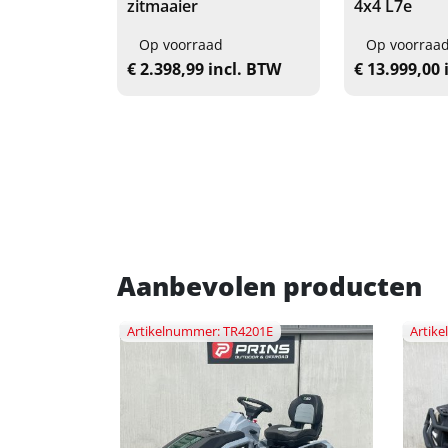
ar
zitmaaier
4x4 L7e
eid: 1 Op
Op voorraad
Op voorraa
€ 2.398,99 incl. BTW
€ 13.999,00 
 Marge
Aanbevolen producten
Artikelnummer: TR4201E
Artik