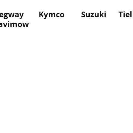
gway
Kymco
Suzuki
Tielb
vimow