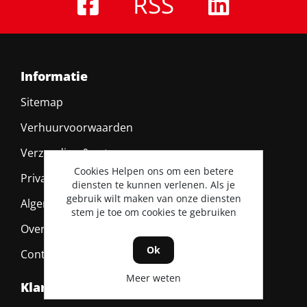
RSS
Informatie
Sitemap
Verhuurvoorwaarden
Verzending & retour
Cookies Helpen ons om een betere
Privacy policy
diensten te kunnen verlenen. Als je
gebruik wilt maken van onze diensten
Algemene voorwaarden
stem je toe om cookies te gebruiken
Over ons
Ok
Contact
Meer weten
Klantenservice