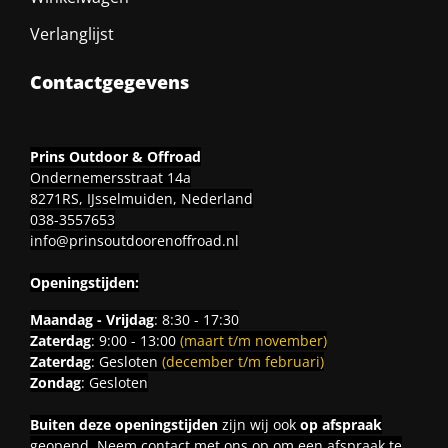
Verlanglijst
Contactgegevens
Prins Outdoor & Offroad
Ondernemersstraat 14a
8271RS, IJsselmuiden, Nederland
038-3557653
info@prinsoutdoorenoffroad.nl
Openingstijden:
Maandag - Vrijdag
: 8:30 - 17:30
Zaterdag
: 9:00 - 13:00
(maart t/m november)
Zaterdag
: Gesloten
(december t/m februari)
Zondag
: Gesloten
Buiten deze openingstijden
zijn wij ook
op afspraak
geopend. Neem contact met ons op om een afspraak te