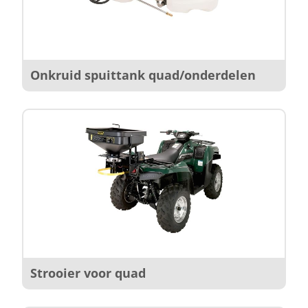
Onkruid spuittank quad/onderdelen
Strooier voor quad