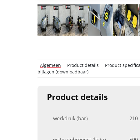
Algemeen
Product details
Product specifica
bijlagen (downloadbaar)
Product details
werkdruk (bar)
210
wateropbrengst (ltr/u)
500 