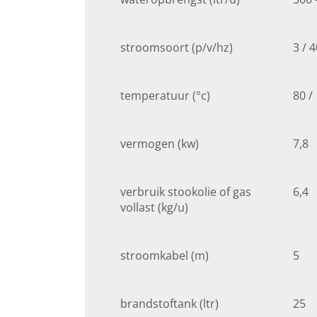
stroomsoort (p/v/hz)
3 / 
temperatuur (°c)
80 /
vermogen (kw)
7,8
verbruik stookolie of gas
6,4
vollast (kg/u)
stroomkabel (m)
5
brandstoftank (ltr)
25