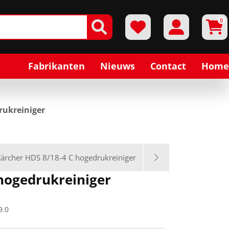
0
Fabrikanten
Nieuws
Contact
Home
rukreiniger
ärcher HDS 8/18-4 C hogedrukreiniger
hogedrukreiniger
9.0