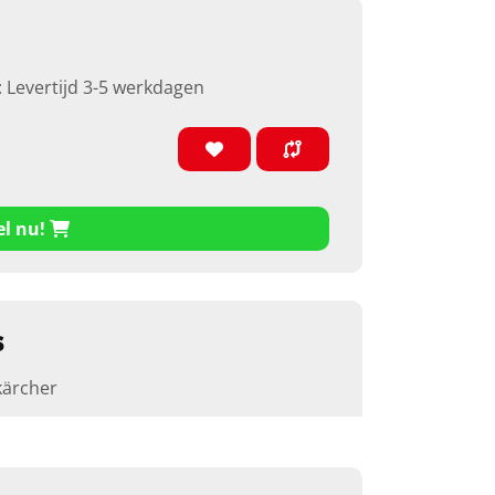
: Levertijd 3-5 werkdagen
el nu!
s
kärcher