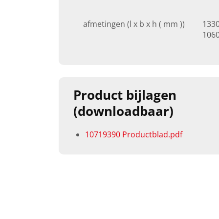
afmetingen (l x b x h ( mm ))
1330
106
Product bijlagen
(downloadbaar)
10719390 Productblad.pdf