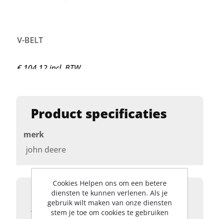
V-BELT
€ 104,12 incl. BTW
Product specificaties
merk
john deere
Cookies Helpen ons om een betere
Product details
diensten te kunnen verlenen. Als je
gebruik wilt maken van onze diensten
stem je toe om cookies te gebruiken
V-BELT