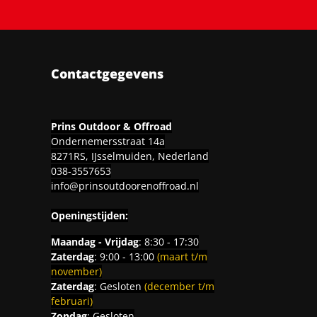
Contactgegevens
Prins Outdoor & Offroad
Ondernemersstraat 14a
8271RS, IJsselmuiden, Nederland
038-3557653
info@prinsoutdoorenoffroad.nl
Openingstijden:
Maandag - Vrijdag
: 8:30 - 17:30
Zaterdag
: 9:00 - 13:00
(maart t/m
november)
Zaterdag
: Gesloten
(december t/m
februari)
Zondag
: Gesloten