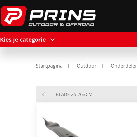
Kies je categorie
Startpagina
Outdoor
Onderdele
BLADE 25''/63CM