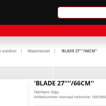
n outdoor
Maaimessen
'BLADE 27''''/66CM''
'BLADE 27''''/66CM''
Fabrikant:
Stiga
Artikelnummer voorraad referentie:
1841095