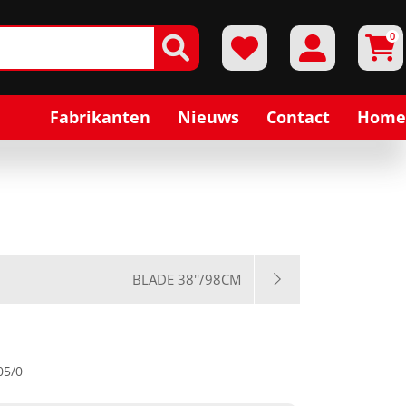
0
Fabrikanten
Nieuws
Contact
Home
BLADE 38''/98CM
05/0