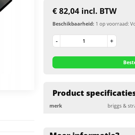
€ 82,04 incl. BTW
Beschikbaarheid:
1 op voorraad: V
-
+
Best
Product specificatie
merk
briggs & str