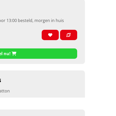
oor 13:00 besteld, morgen in huis
el nu!
s
atton