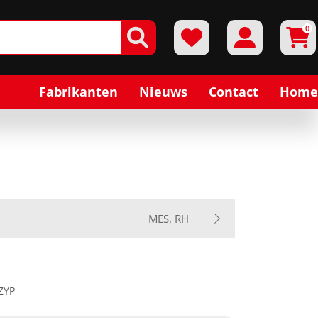
0
Fabrikanten
Nieuws
Contact
Home
MES, RH
ZYP