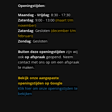
Openingstijden:
Maandag - Vrijdag
: 8:30 - 17:30
Zaterdag
: 9:00 - 13:00
(maart t/m
november)
Zaterdag
: Gesloten
(december t/m
februari)
Zondag
: Gesloten
Buiten deze openingstijden
zijn wij
ook
op afspraak
geopend. Neem
contact met ons op om een afspraak
te maken.
Bekijk onze aangepaste
openingstijden op Google
Klik hier om onze openingstijden te
bekijken