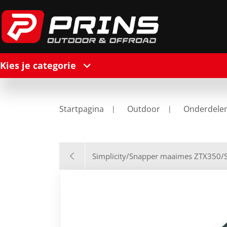
Kies je categorie
Startpagina
Outdoor
Onderdele
Simplicity/Snapper maaimes ZTX350/