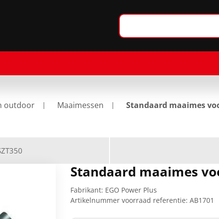
n outdoor
Maaimessen
Standaard maaimes vo
SZT350
Standaard maaimes vo
Fabrikant:
EGO Power Plus
Artikelnummer voorraad referentie:
AB1701