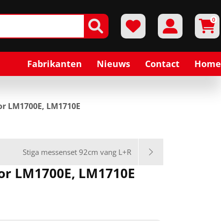
0
Fabrikanten
Nieuws
Contact
Home
or LM1700E, LM1710E
Stiga messenset 92cm vang L+R
or LM1700E, LM1710E