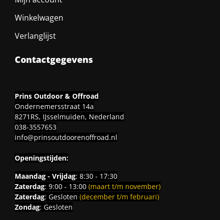
Winkelwagen
Verlanglijst
Contactgegevens
Prins Outdoor & Offroad
Ondernemersstraat 14a
8271RS, IJsselmuiden, Nederland
038-3557653
info@prinsoutdoorenoffroad.nl
Openingstijden:
Maandag - Vrijdag
: 8:30 - 17:30
Zaterdag
: 9:00 - 13:00
(maart t/m november)
Zaterdag
: Gesloten
(december t/m februari)
Zondag
: Gesloten