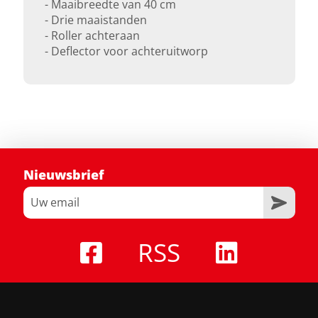
- Maaibreedte van 40 cm
- Drie maaistanden
- Roller achteraan
- Deflector voor achteruitworp
Nieuwsbrief
RSS