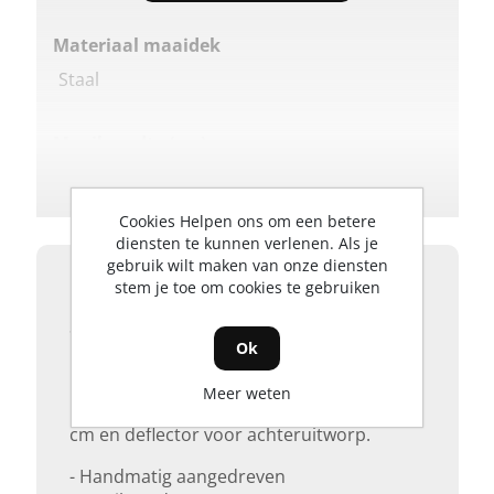
Materiaal maaidek
Staal
Maaibreedte (cm)
40
Cookies Helpen ons om een betere
Rij-aandrijving
diensten te kunnen verlenen. Als je
gebruik wilt maken van onze diensten
Nee
Product details
stem je toe om cookies te gebruiken
SCM 240 R
Ok
Handmaaier
Meer weten
Cilindermaaier met maaibreedte van 40
cm en deflector voor achteruitworp.
- Handmatig aangedreven