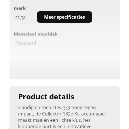
merk
Meer specificaties
stiga
Materiaal maaidek
Kunststof
Krachtbron
Elektrische
Maaibreedte (cm)
30
Product details
Handig en toch stevig genoeg tegen
Rij-aandrijving
impact, de Collector 132e Kit accumaaier
Nee
maakt maaien een lichte klus. het
kloppende hart is een innovatieve