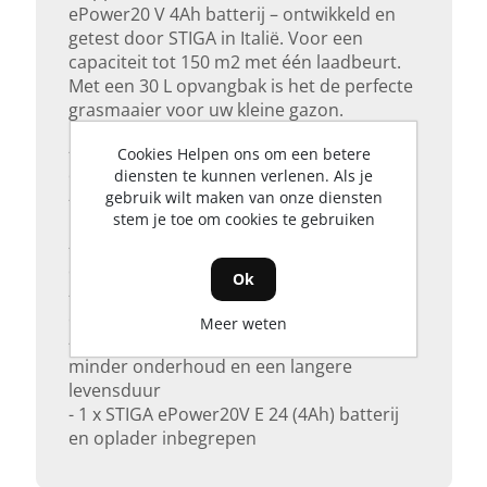
ePower20 V 4Ah batterij – ontwikkeld en
getest door STIGA in Italië. Voor een
capaciteit tot 150 m2 met één laadbeurt.
Met een 30 L opvangbak is het de perfecte
grasmaaier voor uw kleine gazon.
- Batterijaangedreven grasmaaier voor
Cookies Helpen ons om een betere
draadloos en stressvrij maaien
diensten te kunnen verlenen. Als je
gebruik wilt maken van onze diensten
- Ergonomisch en verstelbaar om perfect
stem je toe om cookies te gebruiken
bij u te passen
- 30 cm brede maaibreedte, verstelbaar in
drie verschillende hoogtes
Ok
- 30 L opvangbak in kunststof voor
compact opbergen
Meer weten
- 0.35 kW brushless inductiemotor dus
minder onderhoud en een langere
levensduur
- 1 x STIGA ePower20V E 24 (4Ah) batterij
en oplader inbegrepen