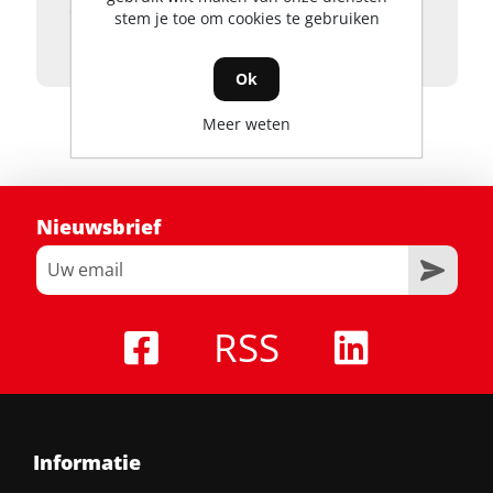
debiteurnummer beschikt, vragen wij
stem je toe om cookies te gebruiken
borg en legitimatie.
Ok
Meer weten
Nieuwsbrief
RSS
Informatie