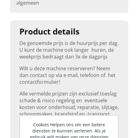
algemeen
Product details
De genoemde prijs is de huurprijs per dag.
U kunt de machine ook langer huren, de
weekprijs bedraagt dan 3x de dagprijs
Wilt u deze machine reserveren? Neem
dan contact op via e-mail, telefoon of het
contactformulier!
Alle vermelde prijzen zijn exclusief toeslag
schade & risico regeling en eventuele
kosten voor onderhoud, reparatie, slijtage,
schoonmaken, brandstof en transport.
Alle prijzen zijn gebaseerd op maximaal 8
Cookies Helpen ons om een betere
draaiuren per dag of maximaal 40
diensten te kunnen verlenen. Als je
draaiuren per week. Indien u niet over een
gebruik wilt maken van onze diensten