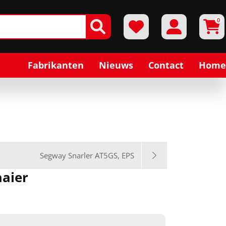
0
Fabrikanten
Nieuws
Contact
Home
Segway Snarler AT5GS, EPS
aaier