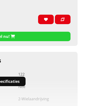
el nu!
s
122
ecificaties
Nee
2-Wielaandrijving