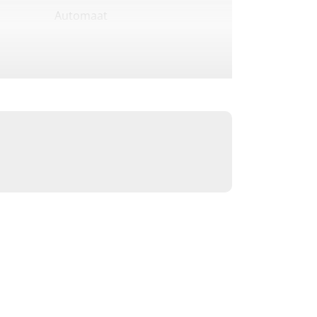
Automaat
Benzine
Elektrisch
2-Cilinder
Zij-uitworp