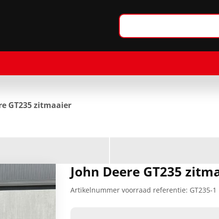
re GT235 zitmaaier
John Deere GT235 zitm
Artikelnummer voorraad referentie:
GT235-1