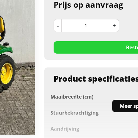
Prijs op aanvraag
-
+
Best
Product specificatie
Maaibreedte (cm)
Meer sp
Stuurbekrachtiging
Aandrijving