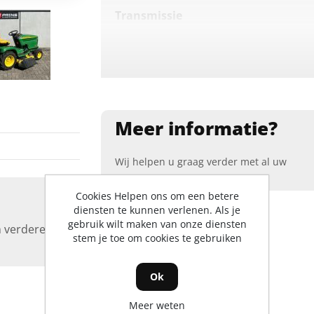
Transmissie
Krachtbron
Mesinschakeling
Meer informatie?
Motor
Standaard maaisysteem
Wij helpen u graag verder met al uw
vragen
.
Cookies Helpen ons om een betere
diensten te kunnen verlenen. Als je
gebruik wilt maken van onze diensten
 verdere
stem je toe om cookies te gebruiken
Ok
Meer weten