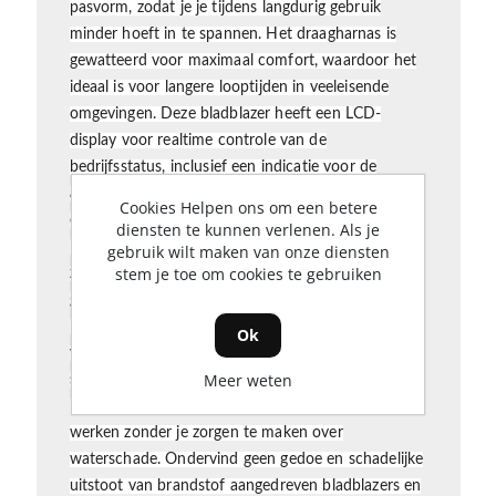
pasvorm, zodat je je tijdens langdurig gebruik
minder hoeft in te spannen. Het draagharnas is
gewatteerd voor maximaal comfort, waardoor het
ideaal is voor langere looptijden in veeleisende
omgevingen.
Deze bladblazer heeft een LCD-
display voor realtime controle van de
bedrijfsstatus, inclusief een indicatie voor de
accustatus om de resterende looptijd in één
Cookies Helpen ons om een betere
oogopslag te controleren. Een geïntegreerd LED-
diensten te kunnen verlenen. Als je
lampje zorgt voor zichtbaarheid bij weinig licht,
gebruik wilt maken van onze diensten
stem je toe om cookies te gebruiken
zodat je de blazer ook bij schemering kunt
gebruiken.
Met een IPX5 weerbestendigheid is de
LBPX1100 beschermd tegen water onder lage druk
Ok
vanuit alle hoeken, beter dan concurrenten die
Meer weten
slechts IPX4 bieden. Dit maakt de LBPX1100 de
perfecte keuze om in alle weersomstandigheden te
werken zonder je zorgen te maken over
waterschade.
Ondervind geen gedoe en schadelijke
uitstoot van brandstof aangedreven bladblazers en