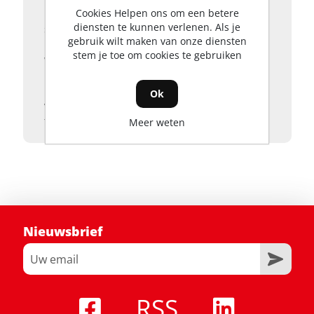
manueel sneeuw willen ruimen. De
Cookies Helpen ons om een betere
diensten te kunnen verlenen. Als je
sneeuwfrees heeft een snelheid van 2000-
gebruik wilt maken van onze diensten
1650 spm zodat de sneeuw uit de
stem je toe om cookies te gebruiken
werkzone wordt geworpen. Afhankelijk van
het type accu dat je in de PH1400E
multitool basismodule gebruikt, houdt je
Ok
voldoende stroom over om ook de buren
te helpen.
Meer weten
Nieuwsbrief
RSS