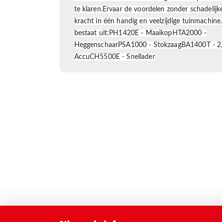
te klaren.
Ervaar de voordelen zonder schadelijke
kracht in één handig en veelzijdige tuinmachine
bestaat uit:
PH1420E - Maaikop
HTA2000 -
Heggenschaar
PSA1000 - Stokzaag
BA1400T - 2
Accu
CH5500E - Snellader