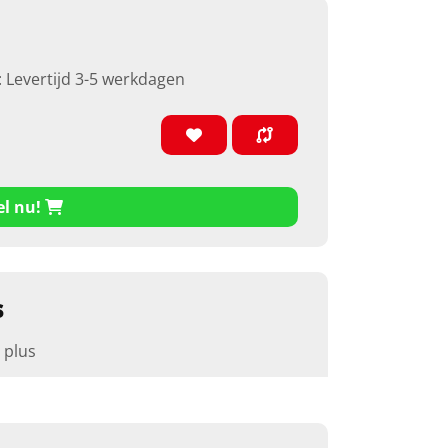
: Levertijd 3-5 werkdagen
el nu!
s
 plus