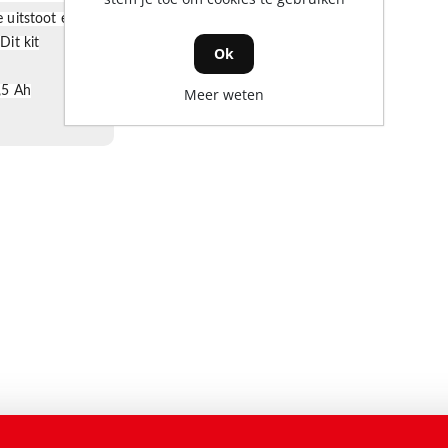
 uitstoot en
.
Dit kit
Ok
,5 Ah
Meer weten