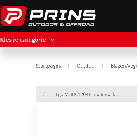
Kies je categorie
Startpagina
Outdoor
Blazen/veg
Ego MHBC1204E multitool kit