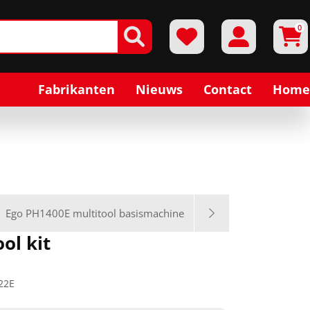
0
Fabrikanten
Nieuws
Contact
Home
Ego PH1400E multitool basismachine
ol kit
22E