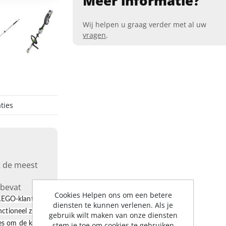
Meer informatie?
Wij helpen u graag verder met al uw
vragen
.
ties
t de meest
 bevat
Cookies Helpen ons om een betere
.
EGO-klanten
diensten te kunnen verlenen. Als je
ctioneel zijn
gebruik wilt maken van onze diensten
es om de klus
stem je toe om cookies te gebruiken