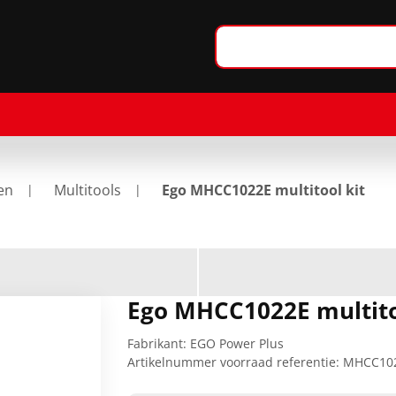
en
Multitools
Ego MHCC1022E multitool kit
Ego MHCC1022E multito
Fabrikant:
EGO Power Plus
Artikelnummer voorraad referentie:
MHCC10