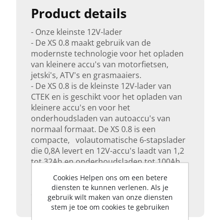
Product details
- Onze kleinste 12V-lader
- De XS 0.8 maakt gebruik van de
modernste technologie voor het opladen
van kleinere accu's van motorfietsen,
jetski's, ATV's en grasmaaiers.
- De XS 0.8 is de kleinste 12V-lader van
CTEK en is geschikt voor het opladen van
kleinere accu's en voor het
onderhoudsladen van autoaccu's van
normaal formaat. De XS 0.8 is een
compacte, volautomatische 6-stapslader
die 0,8A levert en 12V-accu's laadt van 1,2
tot 32Ah en onderhoudsladen tot 100Ah.
Het is eenvoudig te gebruiken en u kunt
Cookies Helpen ons om een betere
het hele oplaadproces volgen op het
diensten te kunnen verlenen. Als je
duidelijke, gemakkelijk afleesbare display.
gebruik wilt maken van onze diensten
stem je toe om cookies te gebruiken