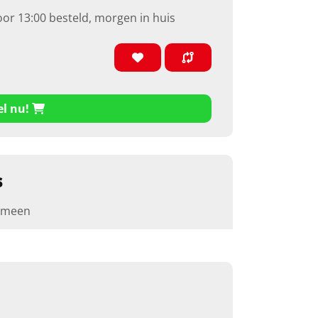
oor 13:00 besteld, morgen in huis
el nu!
s
emeen