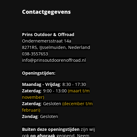
Contactgegevens
Prins Outdoor & Offroad
Ondernemersstraat 14a
8271RS, IJsselmuiden, Nederland
038-3557653
info@prinsoutdoorenoffroad.nl
Openingstijden:
Maandag - Vrijdag
: 8:30 - 17:30
Zaterdag
: 9:00 - 13:00
(maart t/m
november)
Zaterdag
: Gesloten
(december t/m
februari)
Zondag
: Gesloten
Buiten deze openingstijden
zijn wij
ook
op afspraak
geopend. Neem