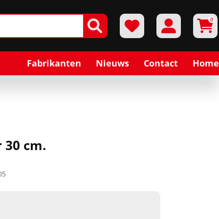
0
Fabrikanten
Nieuws
Contact
Home
r 30 cm.
05