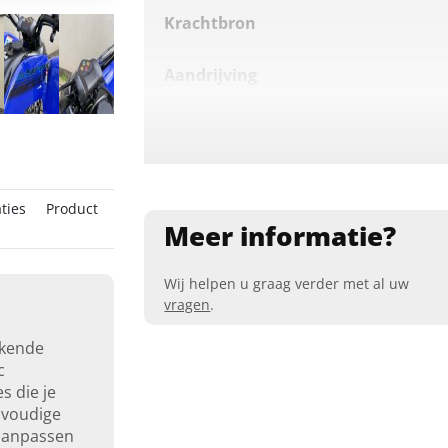
Krachtbron
Aandrijving
Transmissie
Stuurbekrachtiging
ties
Product
Meer informatie?
Zitplaatsen
Wij helpen u graag verder met al uw
vragen
.
kkende
c
s die je
nvoudige
 aanpassen