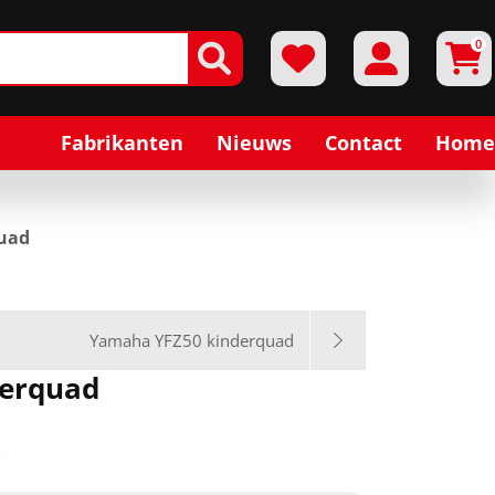
0
Fabrikanten
Nieuws
Contact
Home
uad
Yamaha YFZ50 kinderquad
erquad
R