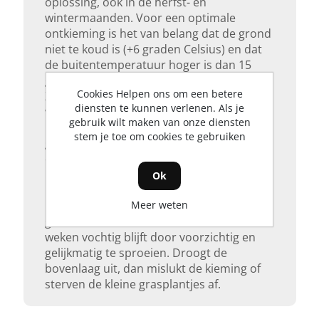
oplossing, ook in de herfst- en
wintermaanden. Voor een optimale
ontkieming is het van belang dat de grond
niet te koud is (+6 graden Celsius) en dat
de buitentemperatuur hoger is dan 15
graden Celsius (max 25 graden Celsius).
Cookies Helpen ons om een betere
Zaai in een vochtige grond en bij windstil
diensten te kunnen verlenen. Als je
weer. Wanneer er geen regen is gevallen,
gebruik wilt maken van onze diensten
besproei dan eerst de grond. Zaai het
stem je toe om cookies te gebruiken
graszaad gelijkmatig en niet te dicht op
elkaar, dit belemmert de ontwikkeling.
Kiemduur is 1 tot 2 weken, afhankelijk van
Ok
lucht- en bodemtemperatuur en
Meer weten
hoeveelheid vocht. Zorg ervoor dat de
grond na het zaaien de eerste 2 tot 4
weken vochtig blijft door voorzichtig en
gelijkmatig te sproeien. Droogt de
bovenlaag uit, dan mislukt de kieming of
sterven de kleine grasplantjes af.