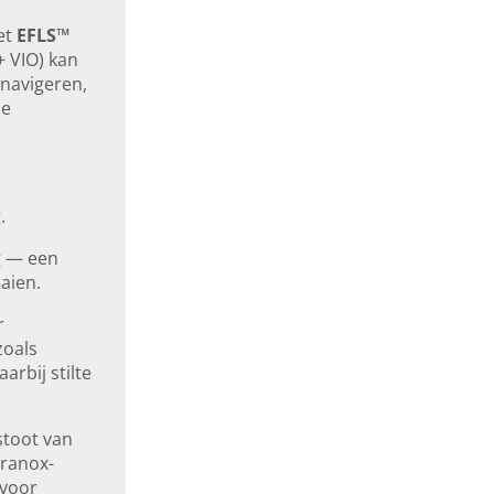
et
EFLS™
+ VIO) kan
navigeren,
de
.
 — een
ien.
r
zoals
arbij stilte
stoot van
rranox-
 voor