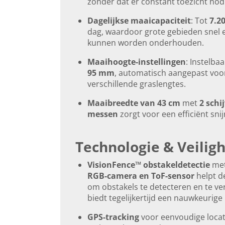
zonder dat er constant toezicht nodi
Dagelijkse maaicapaciteit
: Tot
7.2
dag, waardoor grote gebieden snel e
kunnen worden onderhouden.
Maaihoogte-instellingen
: Instelba
95 mm
, automatisch aangepast voo
verschillende graslengtes.
Maaibreedte van 43 cm
met
2 schi
messen
zorgt voor een efficiënt snij
Technologie & Veiligh
VisionFence™ obstakeldetectie
me
RGB-camera en ToF-sensor
helpt d
om obstakels te detecteren en te ve
biedt tegelijkertijd een nauwkeurige 
GPS-tracking
voor eenvoudige locat