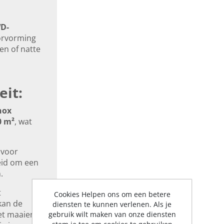
D-
orvorming
en of natte
eit:
nox
0 m²
, wat
 voor
eid om een
.
t
Cookies Helpen ons om een betere
kan de
diensten te kunnen verlenen. Als je
et maaien
gebruik wilt maken van onze diensten