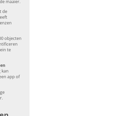
 de maaier.
t de
eeft
renzen
0 objecten
tificeren
ein te
 en
g kan
een app of
ige
r.
 en