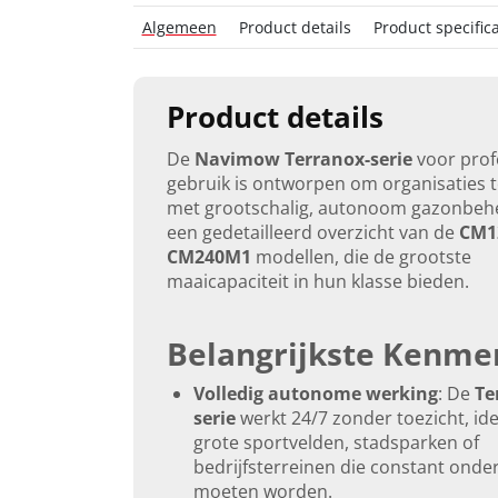
Algemeen
Product details
Product specifica
Product details
De
Navimow Terranox-serie
voor prof
gebruik is ontworpen om organisaties 
met grootschalig, autonoom gazonbehee
een gedetailleerd overzicht van de
CM1
CM240M1
modellen, die de grootste
maaicapaciteit in hun klasse bieden.
Belangrijkste Kenme
Volledig autonome werking
: De
Te
serie
werkt 24/7 zonder toezicht, id
grote sportvelden, stadsparken of
bedrijfsterreinen die constant ond
moeten worden.