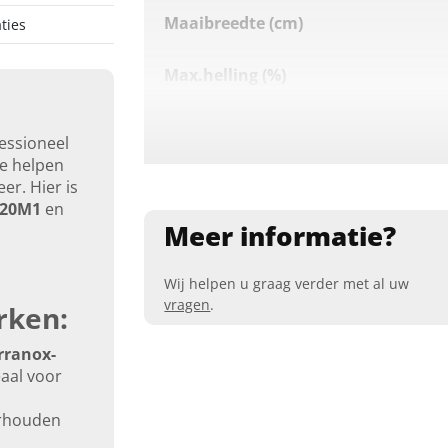
Maaibreedte (cm)
ties
Max.helling (%)
Maaihoogte bediening
essioneel
te helpen
App-bediening
r. Hier is
20M1
en
Meer informatie?
Oppervlaktecapaciteit (m²)
Bluetooth
Wij helpen u graag verder met al uw
vragen
.
rken:
4G
rranox-
eaal voor
4G (optioneel)
erhouden
Wifi