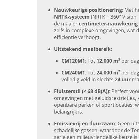
Nauwkeurige positionering
: Met h
NRTK-systeem
(NRTK + 360° Vision 
de maaier
centimeter-nauwkeurig
zelfs in complexe omgevingen, wat 
efficiëntie verhoogt.
Uitstekend maaibereik
:
CM120M1
: Tot
12.000 m²
per dag
CM240M1
: Tot
24.000 m²
per dag
volledig veld in slechts
24 uur
maa
Fluisterstil (< 68 dB(A))
: Perfect voo
omgevingen met geluidsrestricties, 
openbare parken of sportlocaties, wa
belangrijk is.
Emissievrij en duurzaam
: Geen uit
schadelijke gassen, waardoor de Te
serie een milieuvriendelijke keuze is