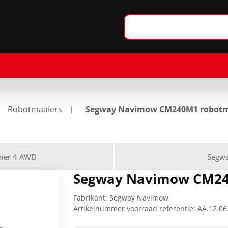
Robotmaaiers
Segway Navimow CM240M1 robotm
ier 4 AWD
Segwa
Segway Navimow CM24
Fabrikant:
Segway Navimow
Artikelnummer voorraad referentie:
AA.12.06