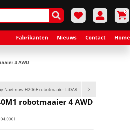
0
Fabrikanten
Nieuws
Contact
Home
aaier 4 AWD
y Navimow H206E robotmaaier LiDAR
0M1 robotmaaier 4 AWD
.04.0001