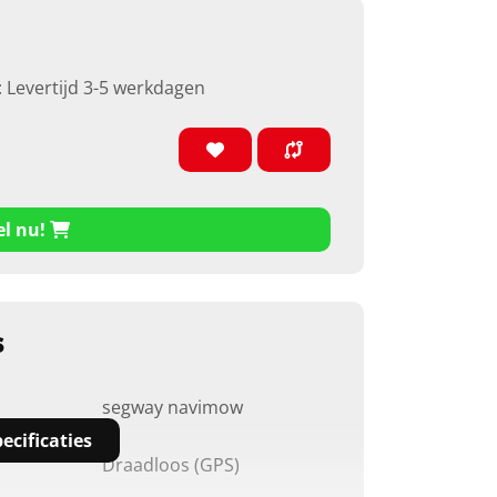
: Levertijd 3-5 werkdagen
el nu!
s
segway navimow
ecificaties
Draadloos (GPS)