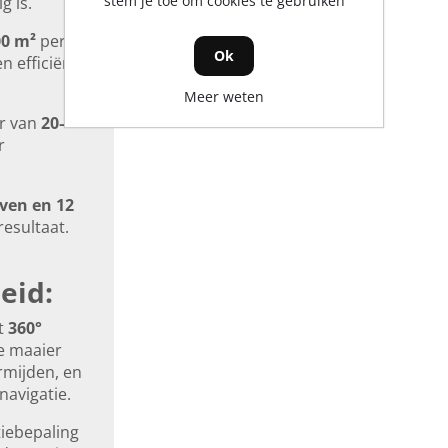
stem je toe om cookies te gebruiken
g is.
00 m²
per
Ok
n efficiënt
Meer weten
ar van
20–
r
jven en 12
resultaat.
eid:
t
360°
e maaier
rmijden, en
navigatie.
iebepaling