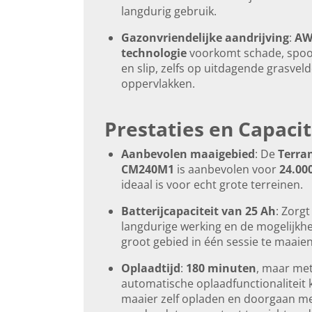
langdurig gebruik.
Gazonvriendelijke aandrijving
:
AW
technologie
voorkomt schade, spo
en slip, zelfs op uitdagende grasveld
oppervlakken.
Prestaties en Capacit
Aanbevolen maaigebied
: De
Terra
CM240M1
is aanbevolen voor
24.00
ideaal is voor echt grote terreinen.
Batterijcapaciteit van 25 Ah
: Zorgt
langdurige werking en de mogelijkh
groot gebied in één sessie te maaien
Oplaadtijd
:
180 minuten
, maar me
automatische oplaadfunctionaliteit 
maaier zelf opladen en doorgaan m