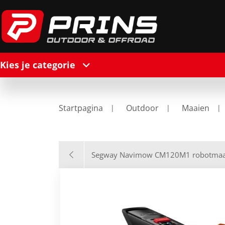
Kies je categorie
Startpagina
Outdoor
Maaien
Segway Navimow CM120M1 robotmaa