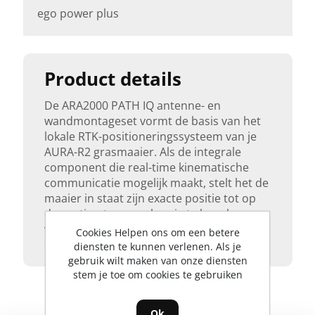
ego power plus
Product details
De ARA2000 PATH IQ antenne- en
wandmontageset vormt de basis van het
lokale RTK-positioneringssysteem van je
AURA-R2 grasmaaier. Als de integrale
component die real-time kinematische
communicatie mogelijk maakt, stelt het de
maaier in staat zijn exacte positie tot op
de centimeter nauwkeurig te bepalen –
voor perfect geplande banen en
Cookies Helpen ons om een betere
consistente maaiprecisie in de hele tuin.
diensten te kunnen verlenen. Als je
gebruik wilt maken van onze diensten
stem je toe om cookies te gebruiken
Ok