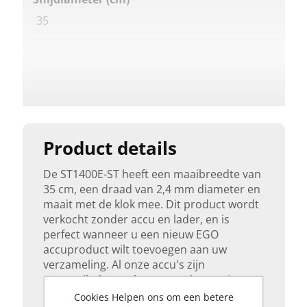
35
Totale lengte (cm)
165-183
merk
ego power plus
Product details
De ST1400E-ST heeft een maaibreedte van
Type maaikop
35 cm, een draad van 2,4 mm diameter en
Powerload
maait met de klok mee. Dit product wordt
verkocht zonder accu en lader, en is
perfect wanneer u een nieuw EGO
Kit inclusief accu & lader
accuproduct wilt toevoegen aan uw
Nee
verzameling. Al onze accu's zijn
compatibel met al onze producten. Je
hoeft je dus geen zorgen te maken dat uw
Cookies Helpen ons om een betere