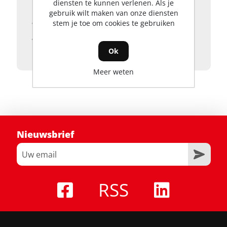
huidige accu niet zou werken met uw
diensten te kunnen verlenen. Als je
nieuwe tuinmachine. Deze grastrimmer
gebruik wilt maken van onze diensten
stem je toe om cookies te gebruiken
weegt 3,4 kg zonder accu. Het uiteindelijke
gewicht hangt af van de EGO accu die je
reeds heeft.
Ok
Meer weten
Nieuwsbrief
RSS