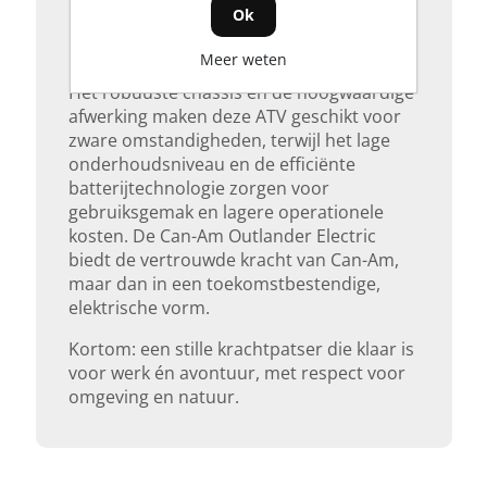
ideaal is voor gebruik in natuurgebieden,
Ok
op landbouwgrond of rondom stal- en
erfwerk.
Meer weten
Het robuuste chassis en de hoogwaardige
afwerking maken deze ATV geschikt voor
zware omstandigheden, terwijl het lage
onderhoudsniveau en de efficiënte
batterijtechnologie zorgen voor
gebruiksgemak en lagere operationele
kosten. De Can-Am Outlander Electric
biedt de vertrouwde kracht van Can-Am,
maar dan in een toekomstbestendige,
elektrische vorm.
Kortom: een stille krachtpatser die klaar is
voor werk én avontuur, met respect voor
omgeving en natuur.