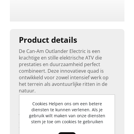
Krachtbron
Elektrische
Aandrijving
4-Wielaandrijving
Product details
De Can-Am Outlander Electric is een
Transmissie
krachtige en stille elektrische ATV die
Automaat
prestaties en duurzaamheid perfect
combineert. Deze innovatieve quad is
ontwikkeld voor zowel intensief werk op
Stuurbekrachtiging
het terrein als avontuurlijke ritten in de
Ja
natuur.
Dankzij de volledig elektrische aandrijving
Cookies Helpen ons om een betere
Zitplaatsen
levert de Outlander Electric direct koppel,
diensten te kunnen verlenen. Als je
wat zorgt voor soepele en responsieve
gebruik wilt maken van onze diensten
1-Persoons
acceleratie in elke situatie. Je rijdt
stem je toe om cookies te gebruiken
fluisterstil, zonder uitstoot, waardoor hij