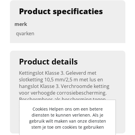
Product specificaties
merk
qvarken
Product details
Kettingslot Klasse 3. Geleverd met
slotketting 10,5 mm/2,5 m met lus en
hangslot Klasse 3. Verchroomde ketting
voor verhoogde corrosiebescherming.
Beschermhoes als bescherming tegen
slijtage en lakschade. Een gecertificeerd
Cookies Helpen ons om een betere
product door SBSC (Svensk Brand &
diensten te kunnen verlenen. Als je
Säkerhetscertifiering AB).
gebruik wilt maken van onze diensten
stem je toe om cookies te gebruiken