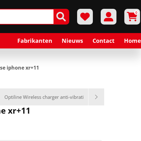
0
Fabrikanten
Nieuws
Contact
Home
ase iphone xr+11
Optiline Wireless charger anti-vibrati
ne xr+11