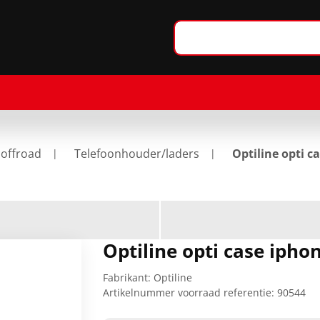
 offroad
Telefoonhouder/laders
Optiline opti c
Optiline opti case ipho
Fabrikant:
Optiline
Artikelnummer voorraad referentie:
90544