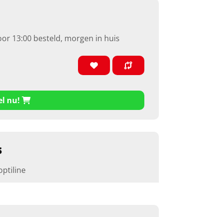
oor 13:00 besteld, morgen in huis
el nu!
s
optiline