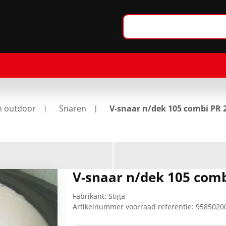
n outdoor
Snaren
V-snaar n/dek 105 combi PR
V-snaar n/dek 105 com
Fabrikant:
Stiga
Artikelnummer voorraad referentie:
9585020