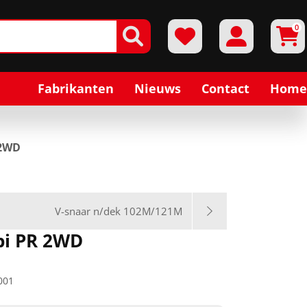
0
Fabrikanten
Nieuws
Contact
Home
 2WD
V-snaar n/dek 102M/121M
bi PR 2WD
001