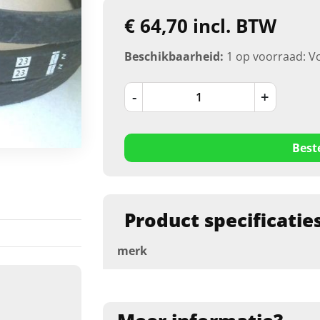
€ 64,70 incl. BTW
Beschikbaarheid:
1 op voorraad: V
-
+
Best
Product specificatie
merk