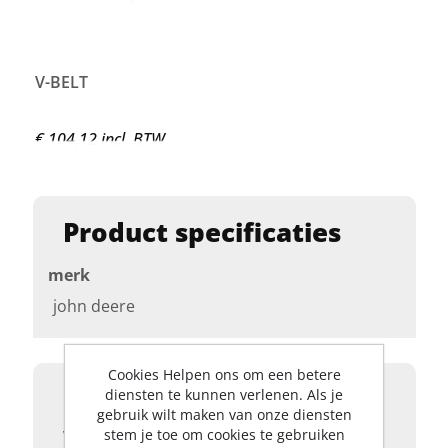
V-BELT
€ 104,12 incl. BTW
Product specificaties
merk
john deere
Cookies Helpen ons om een betere
Product details
diensten te kunnen verlenen. Als je
gebruik wilt maken van onze diensten
stem je toe om cookies te gebruiken
V-BELT