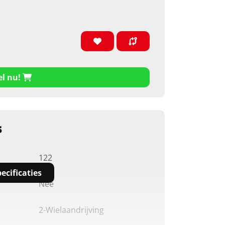
el nu!
s
122
ecificaties
Nee
2-Wielaandrijving