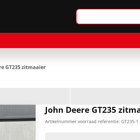
re GT235 zitmaaier
John Deere GT235 zitm
Artikelnummer voorraad referentie:
GT235-1