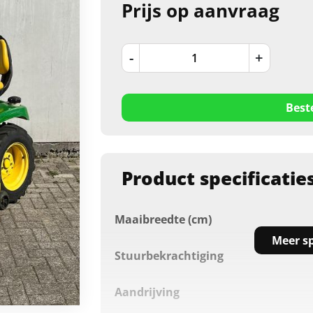
Prijs op aanvraag
-
+
Best
Product specificatie
Maaibreedte (cm)
Meer sp
Stuurbekrachtiging
Aandrijving