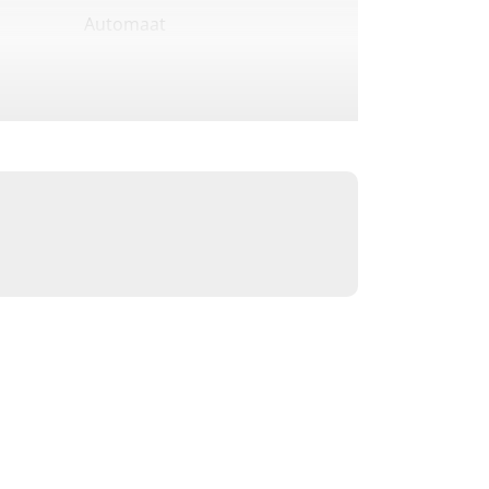
Automaat
Benzine
Elektrisch
2-Cilinder
Zij-uitworp