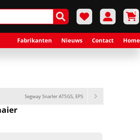
0
Fabrikanten
Nieuws
Contact
Home
Segway Snarler AT5GS, EPS
aaier