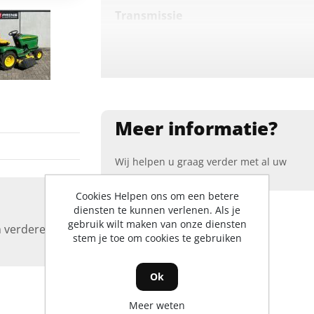
Transmissie
Krachtbron
Mesinschakeling
Meer informatie?
Motor
Standaard maaisysteem
Wij helpen u graag verder met al uw
vragen
.
Cookies Helpen ons om een betere
diensten te kunnen verlenen. Als je
gebruik wilt maken van onze diensten
 verdere
stem je toe om cookies te gebruiken
Ok
Meer weten