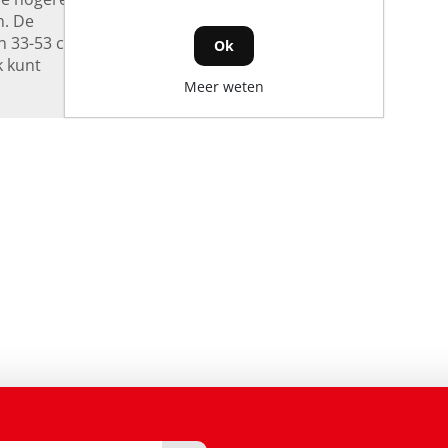
n. De
n 33-53 cm
Ok
k kunt
Meer weten