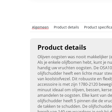
Algemeen
Product details
Product specifica
Product details
Olijven oogsten was nooit makkelijker (e
Als je enkele olijfbomen hebt, kunt je n
handig uw vruchten oogsten. De OSA1
olijfschudder heeft een lichte maar stev
van koolstofvezel. Dit robuuste en flexi
accessoire is met zijn 1780-2120 beweg
minuut ideaal om olijven, bessen, kerse
amandelen te oogsten. Elke kant van d
olijfschudder heeft 5 pinnen die de vru
de takken te schudden. De olijfschudde
bereik van 140 cm waardoor je ook bij 