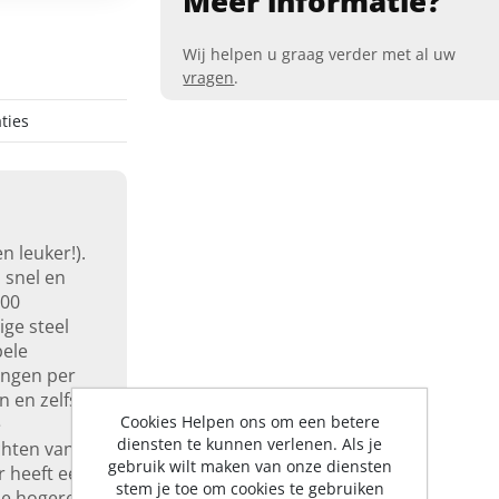
Meer informatie?
Wij helpen u graag verder met al uw
vragen
.
ties
n leuker!).
u snel en
000
ige steel
bele
ingen per
n en zelfs
Cookies Helpen ons om een betere
e
diensten te kunnen verlenen. Als je
chten van
gebruik wilt maken van onze diensten
r heeft een
stem je toe om cookies te gebruiken
de hogere