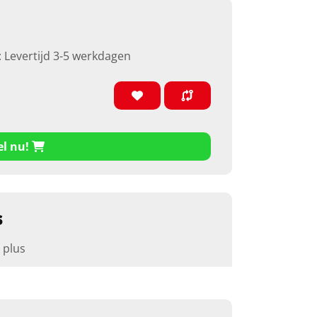
: Levertijd 3-5 werkdagen
el nu!
s
 plus