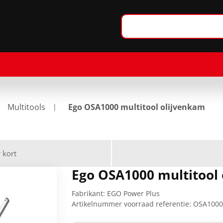
Multitools
Ego OSA1000 multitool olijvenkam
 kort
Ego OSA1000 multitool
Fabrikant:
EGO Power Plus
Artikelnummer voorraad referentie:
OSA100