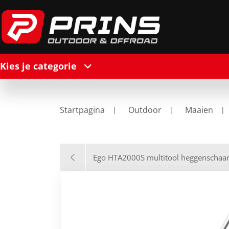
Kies je categorie
Startpagina
Outdoor
Maaien
Ego HTA2000S multitool heggenschaar