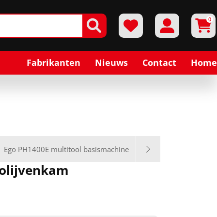
0
Fabrikanten
Nieuws
Contact
Home
Ego PH1400E multitool basismachine
 olijvenkam
0