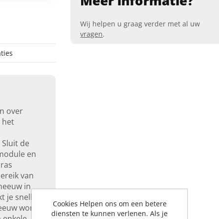
Meer informatie?
Wij helpen u graag verder met al uw
vragen
.
ties
en over
 het
Sluit de
smodule en
rras
ereik van
neeuw in
 je sneller
Cookies Helpen ons om een betere
neeuw wordt
diensten te kunnen verlenen. Als je
 enkele