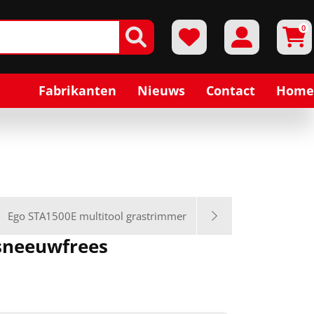
0
Fabrikanten
Nieuws
Contact
Home
Ego STA1500E multitool grastrimmer
 sneeuwfrees