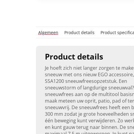
Algemeen
Product details
Product specifica
Product details
Je hoeft zich niet langer zorgen te mak
sneeuw met ons nieuw EGO accessoire,
SSA1200 sneeuwfreesopzetstuk. Een
sneeuwstorm of langdurige sneeuwval? 
sneeuwfrees aan op de multitool basi
maak meteen uw oprit, patio, pad of te
sneeuwvrij. De sneeuwfrees heeft een b
300 mm zodat je grote hoeveelheden s
één beweging kunt verwijderen. Zo werkt
en kunt gauw terug naar binnen. De s
maximaal 7,5 m uitgeworpen. Je kunt na