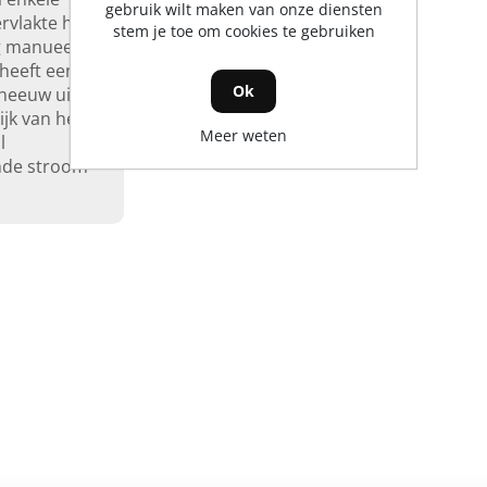
gebruik wilt maken van onze diensten
rvlakte het
stem je toe om cookies te gebruiken
og manueel
heeft een
Ok
neeuw uit
jk van het
Meer weten
l
nde stroom