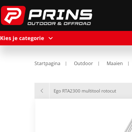
Kies je categorie
Startpagina
Outdoor
Maaien
Ego RTA2300 multitool rotocut