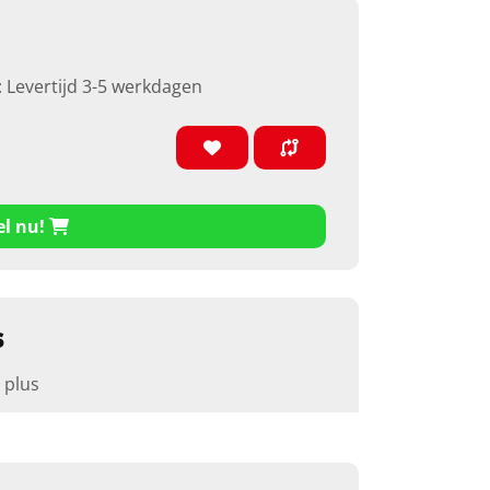
: Levertijd 3-5 werkdagen
el nu!
s
 plus