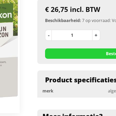
€ 26,75 incl. BTW
Beschikbaarheid:
7 op voorraad: V
-
+
Best
Product specificatie
merk
alg