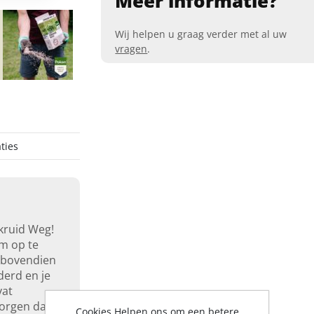
Meer informatie?
Wij helpen u graag verder met al uw
vragen
.
ties
kruid Weg!
em op te
e bovendien
derd en je
vat
zorgen dat
Cookies Helpen ons om een betere