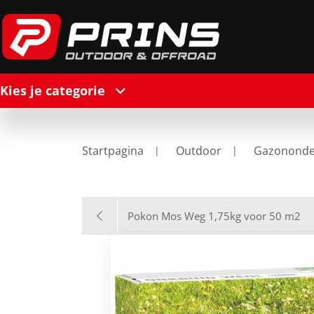
Kies je categorie
Startpagina
Outdoor
Gazonond
Pokon Mos Weg 1,75kg voor 50 m2