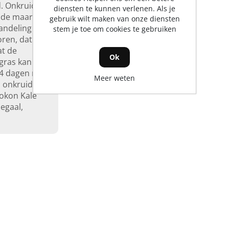
d. Onkruid
diensten te kunnen verlenen. Als je
ode maart
gebruik wilt maken van onze diensten
ndeling is
stem je toe om cookies te gebruiken
oren, dat er
at de
Ok
 gras kan
 4 dagen na
Meer weten
n onkruid
Pokon Kale
egaal,