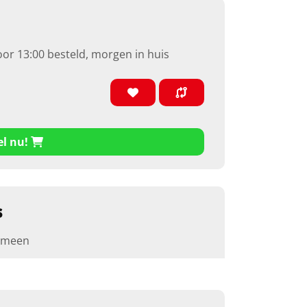
oor 13:00 besteld, morgen in huis
el nu!
s
emeen