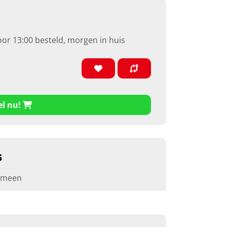
oor 13:00 besteld, morgen in huis
el nu!
s
emeen