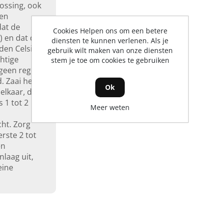
lossing, ook
een
dat de
Cookies Helpen ons om een betere
) en dat de
diensten te kunnen verlenen. Als je
den Celsius
gebruik wilt maken van onze diensten
chtige
stem je toe om cookies te gebruiken
 geen regen
. Zaai het
Ok
elkaar, dit
 1 tot 2
Meer weten
ht. Zorg
rste 2 tot
en
nlaag uit,
eine