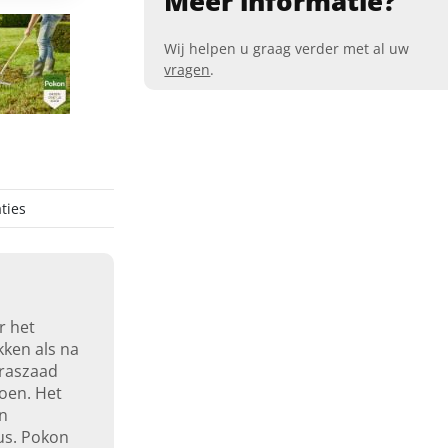
Meer informatie?
Wij helpen u graag verder met al uw
vragen
.
ties
r het
kken als na
graszaad
oen. Het
en
us. Pokon