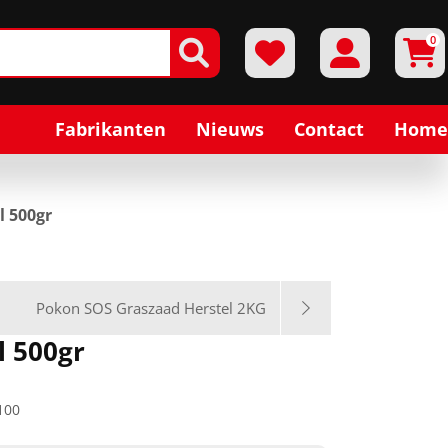
0
Fabrikanten
Nieuws
Contact
Home
l 500gr
Pokon SOS Graszaad Herstel 2KG
l 500gr
100