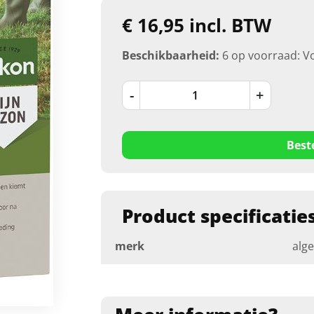
€ 16,95 incl. BTW
Beschikbaarheid:
6 op voorraad: V
-
+
Best
Product specificatie
merk
alg