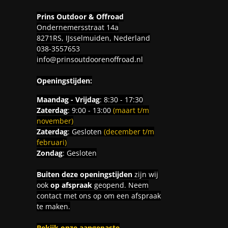
Prins Outdoor & Offroad
Ondernemersstraat 14a
8271RS, IJsselmuiden, Nederland
038-3557653
info@prinsoutdoorenoffroad.nl
Openingstijden:
Maandag - Vrijdag
: 8:30 - 17:30
Zaterdag
: 9:00 - 13:00
(maart t/m
november)
Zaterdag
: Gesloten
(december t/m
februari)
Zondag
: Gesloten
Buiten deze openingstijden
zijn wij
ook
op afspraak
geopend. Neem
contact met ons op om een afspraak
te maken.
Bekijk onze aangepaste