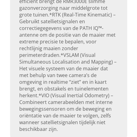
efficiënt brengt de RMR3000E slimme
gazonverzorging naar middelgrote tot
grote tuinen.*RTK (Real-Time Kinematic) –
Gebruikt satellietsignalen en
correctiegegevens van de PATH IQ™-
antenne om de positie van de maaier met
extreme precisie te bepalen, voor
rechtlijnig maaien zonder
perimeterdraden.*VSLAM (Visual
Simultaneous Localisation and Mapping) –
Het visuele systeem van de maaier dat
met behulp van twee camera’s de
omgeving in realtime “ziet” en in kaart
brengt, en obstakels en tuinelementen
herkent.*VIO (Visual Inertial Odometry) –
Combineert camerabeelden met interne
bewegingssensoren om de beweging en
oriëntatie van de maaier te volgen, zelfs
wanneer satellietsignalen tijdelijk niet
beschikbaar zijn.