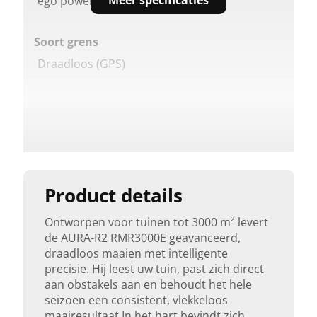
Meer specificaties
ego power plus
Soort grens
Draadloos (GPS)
Maaibreedte (cm)
24
Max.helling (%)
50
Product details
Ontworpen voor tuinen tot 3000 m² levert
Maaihoogte bediening
de AURA-R2 RMR3000E geavanceerd,
Elektrisch
draadloos maaien met intelligente
precisie. Hij leest uw tuin, past zich direct
aan obstakels aan en behoudt het hele
App-bediening
seizoen een consistent, vlekkeloos
Ja
maairesultaat.In het hart bevindt zich