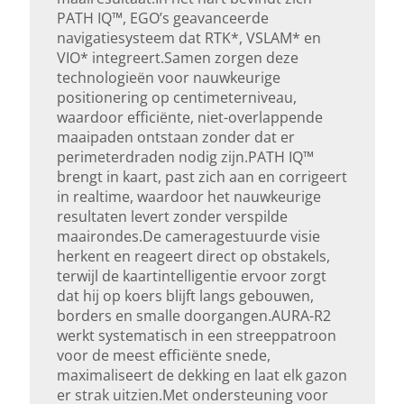
PATH IQ™, EGO’s geavanceerde
navigatiesysteem dat RTK*, VSLAM* en
Oppervlaktecapaciteit (m²)
VIO* integreert.Samen zorgen deze
technologieën voor nauwkeurige
3000
positionering op centimeterniveau,
waardoor efficiënte, niet-overlappende
Bluetooth
maaipaden ontstaan zonder dat er
perimeterdraden nodig zijn.PATH IQ™
Ja
brengt in kaart, past zich aan en corrigeert
in realtime, waardoor het nauwkeurige
4G
resultaten levert zonder verspilde
maairondes.De cameragestuurde visie
Ja
herkent en reageert direct op obstakels,
terwijl de kaartintelligentie ervoor zorgt
4G (optioneel)
dat hij op koers blijft langs gebouwen,
borders en smalle doorgangen.AURA-R2
Nee
werkt systematisch in een streeppatroon
voor de meest efficiënte snede,
Wifi
maximaliseert de dekking en laat elk gazon
er strak uitzien.Met ondersteuning voor
Ja