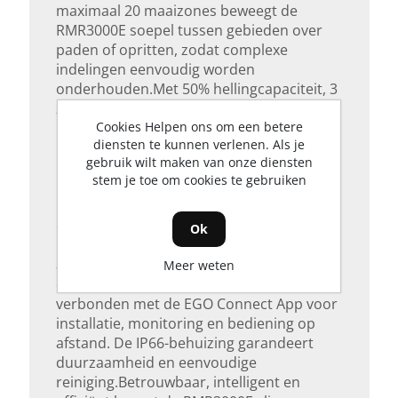
maximaal 20 maaizones beweegt de
RMR3000E soepel tussen gebieden over
paden of opritten, zodat complexe
indelingen eenvoudig worden
onderhouden.Met 50% hellingcapaciteit, 3
zwenkbare messen en elektronische
maaihoogte-instelling van 20–90 mm past
Cookies Helpen ons om een betere
diensten te kunnen verlenen. Als je
hij zich aan verschillende terreinen aan en
gebruik wilt maken van onze diensten
levert hij een perfect afgestemd
stem je toe om cookies te gebruiken
maairesultaat. Regenherkenning pauzeert
het maaien om uw gazon te beschermen,
en geïntegreerde GPS biedt extra
Ok
beveiliging met meldingen op
afstand.Bluetooth-, Wi-Fi- en 4G-
Meer weten
connectiviteit houden de maaier
verbonden met de EGO Connect App voor
installatie, monitoring en bediening op
afstand. De IP66-behuizing garandeert
duurzaamheid en eenvoudige
reiniging.Betrouwbaar, intelligent en