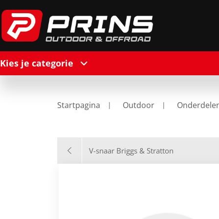
Kies je categorie
Startpagina
Outdoor
Onderdele
V-snaar Briggs & Stratton