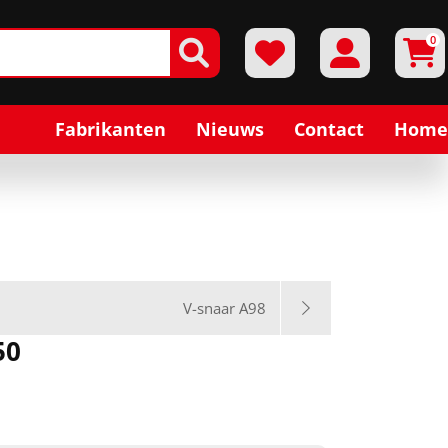
0
Fabrikanten
Nieuws
Contact
Home
V-snaar A98
50