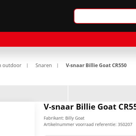
n outdoor
Snaren
V-snaar Billie Goat CR550
V-snaar Billie Goat CR5
Fabrikant:
Billy Goat
Artikelnummer voorraad referentie:
350207