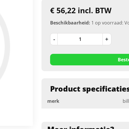
€ 56,22 incl. BTW
Beschikbaarheid:
1 op voorraad: V
-
+
Best
Product specificatie
merk
bil