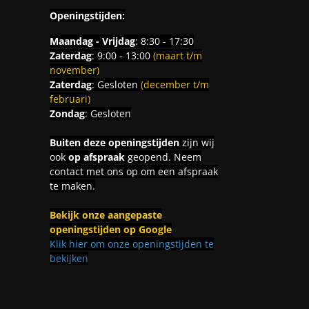
Openingstijden:
Maandag - Vrijdag
: 8:30 - 17:30
Zaterdag
: 9:00 - 13:00
(maart t/m
november)
Zaterdag
: Gesloten
(december t/m
februari)
Zondag
: Gesloten
Buiten deze openingstijden
zijn wij
ook
op afspraak
geopend. Neem
contact met ons op om een afspraak
te maken.
Bekijk onze aangepaste
openingstijden op Google
Klik hier om onze openingstijden te
bekijken