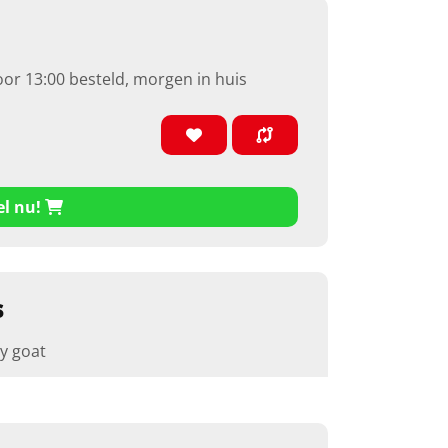
oor 13:00 besteld, morgen in huis
el nu!
s
ly goat